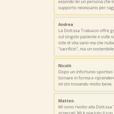
essendo lei un persona che tr
supporto necessario per raggi
Andrea
La Dott.ssa Trabucco offre 
sul singolo paziente e sulle s
stile di vita sano ma che null
"sacrificio", ma un sostenibil
Nicolò
Dopo un infortunio sportivo c
tornare in forma e riprendere
mi sto trovando molto bene.
Matteo
Mi sono rivolto alla Dott.ssa 
azzeccati. Mi è piaciuto il su