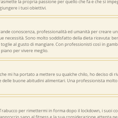
asmette la propria passione per quello che fa e che si impegn
ungere i tuoi obiettivi.
grande conoscenza, professionalità ed umanità per creare 
ue necessità. Sono molto soddisfatto della dieta ricevuta: be
a toglie al gusto di mangiare. Con professionisti così in gamb
e piano per vivere meglio.
he mi ha portato a mettere su qualche chilo, ho deciso di ri
 delle buone abitudini alimentari. Una professionista molto 
Trabucco per rimettermi in forma dopo il lockdown, i suoi cons
o approccio sano al fitness e la sua considerazione attenta pe