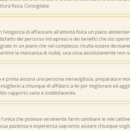
tura fisica. Consigliata
 l'esigenza di affiancare all'attività fisica un piano alimenta
sfatto del percorso intrapreso e dei benefici che sto sperim
egrate in un piano che nel complesso risulta essere decisam
sentire la mancanza di nulla), una cosa assolutamente non s
a e prima ancora una persona meravigliosa, preparata e moti
nsiglierei a chiunque di affidarsi a lei per migliorare ed aggi
 cibo rapporto sano e soddisfacente.
l'unica che potesse veramente farmi cambiare le mie cattive 
la sua pazienza e esperienza sapranno aiutare chiunque vogl