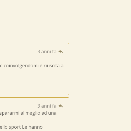
3 anni fa
e coinvolgendomi è riuscita a
3 anni fa
repararmi al meglio ad una
ello sport Le hanno