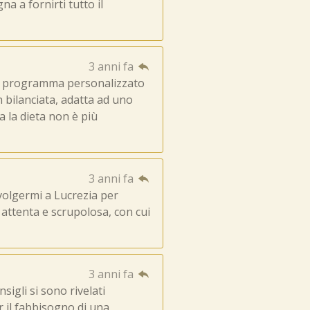
a a fornirti tutto il
3 anni fa
un programma personalizzato
n bilanciata, adatta ad uno
a la dieta non è più
3 anni fa
volgermi a Lucrezia per
attenta e scrupolosa, con cui
3 anni fa
igli si sono rivelati
r il fabbisogno di una