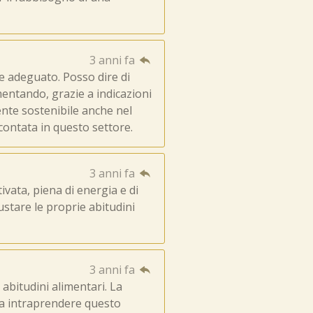
3 anni fa
re adeguato. Posso dire di
entando, grazie a indicazioni
ente sostenibile anche nel
contata in questo settore.
3 anni fa
vata, piena di energia e di
ustare le proprie abitudini
3 anni fa
abitudini alimentari. La
ia intraprendere questo