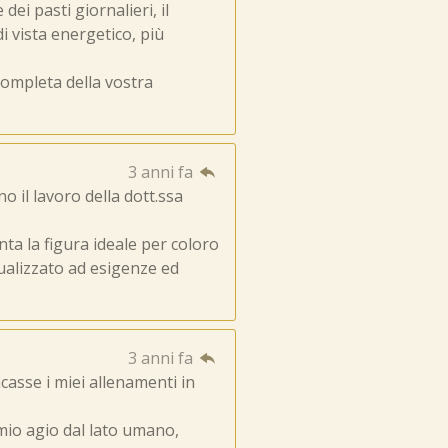
ei pasti giornalieri, il
 vista energetico, più
 completa della vostra
3 anni fa
o il lavoro della dott.ssa
ta la figura ideale per coloro
dualizzato ad esigenze ed
3 anni fa
casse i miei allenamenti in
mio agio dal lato umano,